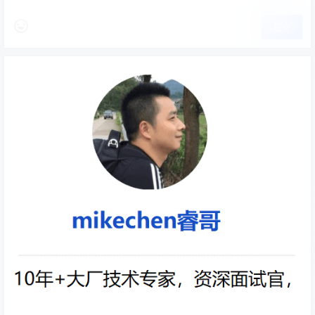
提交
public
interface
ReadWriteLock
{
/**

     * Returns the lock used for read
ing.

     *

     * @return the lock used for read
ing.

     */
Lock
 readLock
();
/**

     * Returns the lock used for writ
ing.

     *

     * @return the lock used for writ
ing.
