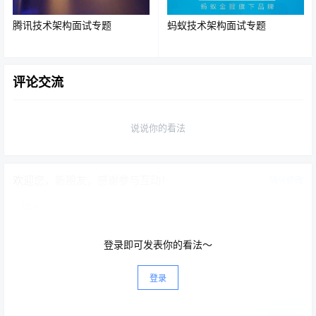
都会阻塞。
腾讯技术架构面试专题
蚂蚁技术架构面试专题
ReentrantReadWriteLock的使用场景总结：其实就是 读读
并发、读写互斥、写写互斥而已，如果一个对象并发读的
场景大于并发写的场景，那就可以使用
评论交流
ReentrantReadWriteLock来达到保证线程安全的前提下提
高并发效率。
说说你的看法
读写锁的主要成员和结构图
欢迎您，新朋友，感谢参与互动！
确认修改
1. ReentrantReadWriteLock的继承关系
登录即可发表你的看法～
登录