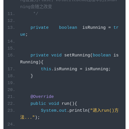
ng设置为flase，VolatileDemo线程中的isRun
ning会随之改变
     */
private
boolean
  isRunning 
=
tr
ue
;
private
void
 setRunning
(
boolean
 is
Running
){
this
.
isRunning 
=
 isRunning
;
}
@Override
public
void
 run
(){
System
.
out
.
println
(
"进入run()方
法..."
);