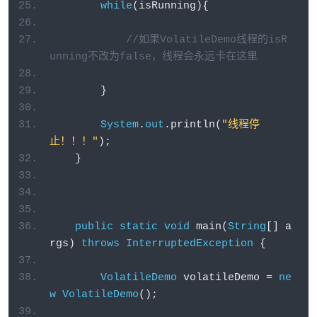
while
(
isRunning
){
//如果VolatileDemo线程的isR
unning不改为false，线程会永远卡在这里
}
System
.
out
.
println
(
"线程停
止！！！"
);
}
public
static
void
 main
(
String
[]
 a
rgs
)
throws
InterruptedException
{
VolatileDemo
 volatileDemo 
=
ne
w
VolatileDemo
();