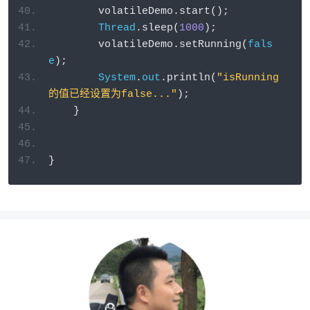
        volatileDemo
.
start
();
Thread
.
sleep
(
1000
);
        volatileDemo
.
setRunning
(
fals
e
);
System
.
out
.
println
(
"isRunning
的值已经设置为false..."
);
}
}