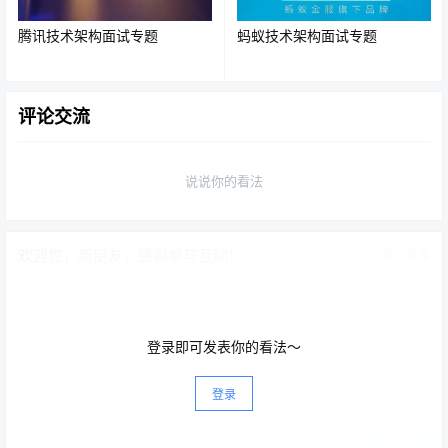
腾讯技术架构面试专题
蚂蚁技术架构面试专题
、
、
等路径归为动态请求。
/api/
.php
.do
这种模式的本质是“前端统一入口，后端按需分流”。
评论交流
Nginx 既充当流量分发器，也充当静态资源服务层。
说说你的看法
Nginx动静分离案例
大型互联网公司：真正的架构：
欢迎您，新朋友，感谢参与互动！
确认修改
登录即可发表你的看法～
登录