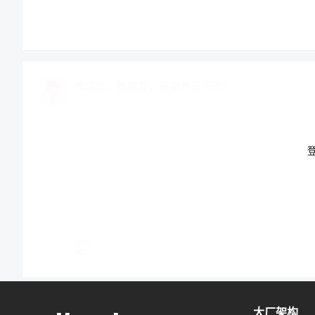
2,000 – 5,000 TPS：合格的互联网高并发系统
10,000 – 50,000 TPS：硬核高并发系统，涉
100,000+ TPS：极限高并发系统，属于特定顶级
欢迎您，新朋友，感谢参与互动！
大厂架构