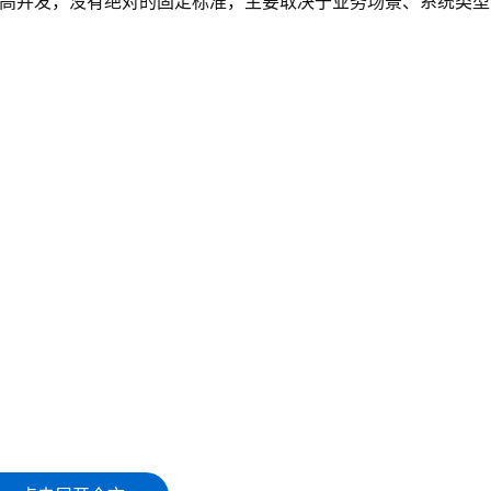
秒事务数）多少算高并发，没有绝对的固定标准，主要取决于业务场景、系统类