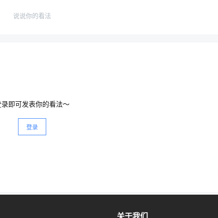
，必须运用分布式架构、缓存、消息队列等手段。
说说你的看法
及深度的性能调优、分库分表、高可用架构设计。
大厂的垄断级场景，需要全链路、全栈式的架构重写。
登录即可发表你的看法～
登录
关于我们