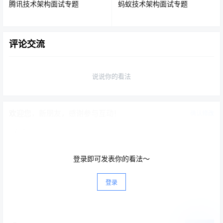
腾讯技术架构面试专题
蚂蚁技术架构面试专题
Serial收集器是新生代单线程收集器，优点是简单高效，算
是最基本、发展历史最悠久的收集器。它在进行垃圾收集
时，必须暂停其他所有的工作线程，直到它收集完成。
评论交流
说说你的看法
欢迎您，新朋友，感谢参与互动！
确认修改
Serial收集器依然是虚拟机运行在Client模式下默认新生代
登录即可发表你的看法～
收集器，对于运行在Client模式下的虚拟机来说是一个很好
的选择。
登录