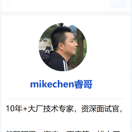
2.ParNew收集器-复制算法
提交
ParNew收集器是
新生代并行收集器
，其实就是Serial收集
器的多线程版本。
除了使用多线程进行垃圾收集之外，其余行为包括Serial收
集器可用的所有控制参数、收集算法、Stop The Worl、对
象分配规则、回收策略等都与Serial 收集器完全一样。
3.Parallel Scavenge（并行回收）收集器-复制算法