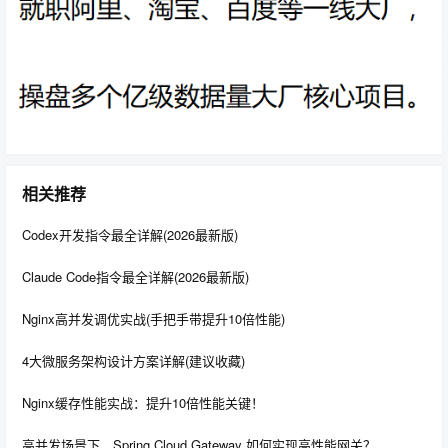
Parallel Scavenge收集器是新生代并行收集器，追求高吞
吐量，高效利用 CPU。
该收集器的目标是达到一个可控制的吞吐量
（Throughput）。所谓吞吐量就是CPU用于运行用户代码
的时间与CPU总消耗时间的比值，即 吞吐量=运行用户代
码时间/（运行用户代码时间+垃圾收集时间）
相关推荐
停顿时间越短就越适合需要与用户交互的程序，良好的响
Codex开发指令最全详解(2026最新版)
应速度能提升用户体验，而高吞吐量则可用高效率地利用
CPU时间，尽快完成程序的运算任务，主要适合在后台运
Claude Code指令最全详解(2026最新版)
算而不需要太多交互的任务。
Nginx高并发调优实战(手把手带提升10倍性能)
4大微服务架构设计方案详解(建议收藏)
老年代垃圾收集器
Nginx缓存性能实战：提升10倍性能关键！
1.Serial Old 收集器-标记整理算法
高并发场景下，Spring Cloud Gateway 如何实现高性能网关？