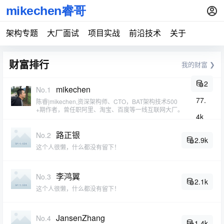
架构专题
大厂面试
项目实战
前沿技术
关于
财富排行
我的财富 ❯
2
mikechen
No.1
77.
陈睿|mikechen,资深架构师、CTO，BAT架构技术500
+期作者，曾任职阿里、淘宝、百度等一线互联网大厂。
4k
路正银
No.2
2.9k
这个人很懒，什么都没有留下！
李鸿翼
No.3
2.1k
这个人很懒，什么都没有留下！
JansenZhang
No.4
1.4k