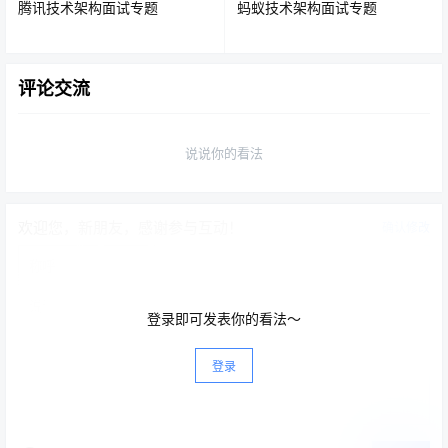
腾讯技术架构面试专题
蚂蚁技术架构面试专题
核心容器提供了框架的基本组成部分，包括控制反转
（Inversion of Control，
IOC
）和依赖注入（Dependency
Injection，DI）等功能。
评论交流
说说你的看法
2.AOP面向切面编程
欢迎您，新朋友，感谢参与互动！
确认修改
登录即可发表你的看法～
登录
Spring-aop模块：提供了一个符合
AOP
要求的面向切面的