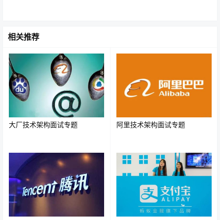
相关推荐
Spring有七大功能模块，分别是Spring Core，
AOP
，
大厂技术架构面试专题
阿里技术架构面试专题
ORM，DAO，MVC，WEB，Context。
1.Spring Core核心容器
Spring的核心容器是其他模块建立的基础，有Spring-
core、Spring-beans、Spring-context、Spring-context-
support和Spring-expression（String表达式语言）等模块
组成。