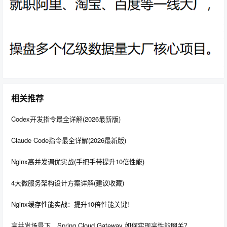
5.Spring DAO模块
提供了一个JDBC的抽象层和异常层次结构，消除了烦琐的
JDBC编码和数据库厂商特有的错误代码解析， 用于简化
JDBC。
相关推荐
6.Spring ORM模块
Codex开发指令最全详解(2026最新版)
Spring插入了若干个ORM框架，提供了ORM对象的关系工
具，其中包括Hibernate，JDO和IBatisSQL Map等，所有
Claude Code指令最全详解(2026最新版)
这些都遵从Spring的通用事务和DAO异常层次结构。
Nginx高并发调优实战(手把手带提升10倍性能)
4大微服务架构设计方案详解(建议收藏)
7.
Spring MVC
模块
Nginx缓存性能实战：提升10倍性能关键！
Sping MVC
框架是一个全功能的构建Web应用程序的MVC
实现。
高并发场景下，Spring Cloud Gateway 如何实现高性能网关？