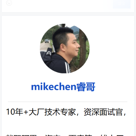
编程实现，允许定义方法拦截器和切入点，将代码按照功
提交
能进行分离，以便干净地解耦。
Spring-aspects模块：提供了与AspectJ的集成功能，
AspectJ是一个功能强大且成熟的
AOP
框架。
3.Spring Context模块
Spring上下文是一个配置文件，向spring提供上下文信息，
spring上下文包括企业服务。
4. Spring Web模块
Web层由Spring-web、Spring-webmvc、Spring-
websocket和Portlet模块组成。