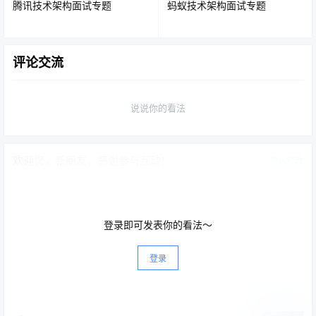
腾讯技术架构面试专题
蚂蚁技术架构面试专题
评论交流
比较上面两张图，我们发现虚拟机是携带操作系统，本身
很小的应用程序却因为携带了操作系统而变得非常大，很
说说你的看法
笨重。
Docker是不携带操作系统的，所以Docker的应用就非常的
欢迎您，新朋友，感谢参与互动！
确认修改
轻巧，Docker 对系统资源的利用率很高，一台主机上可以
同时运行数千个 Docker 容器。
登录即可发表你的看法～
2.更快速的交付和部署
登录
Docker 容器很轻很快，容器的启动时间是秒级的，大量地
节约开发、测试、部署的时间。