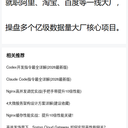
7. 使用
或
的列与索引不一致
ORDER BY
GROUP BY
当
或
的列与索引的顺序不一致，或者
ORDER BY
GROUP BY
对这些列进行了计算，都可能导致索引失效，无法使用索
引的排序功能。
错误示例：
联合索引
(a, b)
相关推荐
--
排序顺序与索引不一致，索引失效
Codex开发指令最全详解(2026最新版)
SELECT
*
FROM
table
ORDER
BY
 b
,
 a
;
Claude Code指令最全详解(2026最新版)
Nginx高并发调优实战(手把手带提升10倍性能)
解决方案：
4大微服务架构设计方案详解(建议收藏)
保持一致： 确保
和
的列顺序与索引列
ORDER BY
GROUP BY
顺序一致。
Nginx缓存性能实战：提升10倍性能关键！
避免计算：
的列不要进行计算或使用函数。
ORDER BY
高并发场景下，Spring Cloud Gateway 如何实现高性能网关？