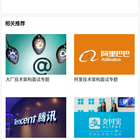
--
 name 
有索引，
age 
没有索引，索引失效
相关推荐
SELECT
*
FROM
user
WHERE
name
=
'John'
OR
 age
解决方案：
为所有
条件的列都创建索引。
OR
改写为
： 将
查询拆分为多个
语句，再用
UNION
OR
SELECT
大厂技术架构面试专题
阿里技术架构面试专题
连接起来。
UNION
SELECT
*
FROM
user
WHERE
name
=
'John'
UNION
SELECT
*
FROM
user
WHERE
 age 
=
20
;