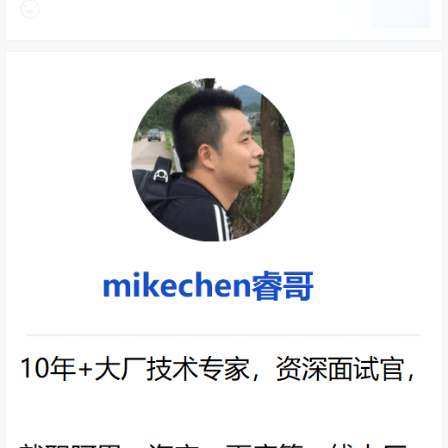
提交
6. 索引列使用
或
IS NULL
IS NOT NULL
如果索引列允许
值，
或
查询
NULL
IS NULL
IS NOT NULL
可能导致索引失效。
尽管新版本的 MySQL 优化器对此有所改进，但仍需注
意。
解决方案：
在创建表时，如果该列不需要
值，尽量将其定义为
NULL
，并设置默认值。
NOT NULL
避免在
子句中使用
或
。
WHERE
IS NULL
IS NOT NULL