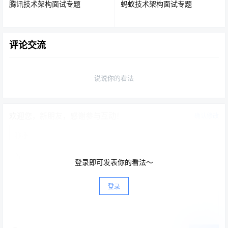
腾讯技术架构面试专题
蚂蚁技术架构面试专题
5. 使用
或
NOT IN
!=
评论交流
和
(不等于) 操作符，通常会导致数据库进行全
NOT IN
!=
表扫描。
说说你的看法
错误示例：
欢迎您，新朋友，感谢参与互动！
确认修改
SELECT
*
FROM
user
WHERE
status
!=
'active'
;
登录即可发表你的看法～
解决方案：
登录
如果可以，将
转换为
或
等范围查询。
!=
>
<
对于
，可以考虑使用
NOT IN
LEFT JOIN ... WHERE ... 
的方式进行改写，通常性能更优。
IS NULL