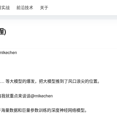
目实战
前沿技术
关于
程)
echen
epSeek… 等大模型的爆发，把大模型推到了风口浪尖的位置。
就重点来谈谈@mikechen
M）：是基于海量数据和巨量参数训练的深度神经网络模型。