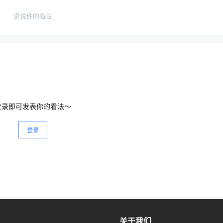
说说你的看法
AI 读书是“一字一顿”，读到结尾就忘了开头。
 的灵魂。
识别出哪些词更重要。
on 机制能瞬间锁定“它”指代的是“银行”而不是“开户”。
登录即可发表你的看法～
登录
100 集群跑几个月）。
 GitHub, 论文等），模型学会了语法、事实、甚至基础的编程逻辑。
关于我们