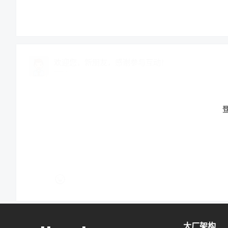
在 Transformer 出现之前（RNN/LSTM 时代），
Self-Attention（自注意力机制）：这是 Transformer
欢迎您，新朋友，感谢参与互动！
它能让模型在处理每一个词时，同时“扫描”全文，自动
例子：处理“那个银行不给开户，因为它没钱”时，Attenti
2. 预训练 (Pre-training)
这是模型获取知识的过程，这是最烧钱的阶段（几千台 H
通过阅读数万亿 Token 的语料（Common Crawl,
大厂架构