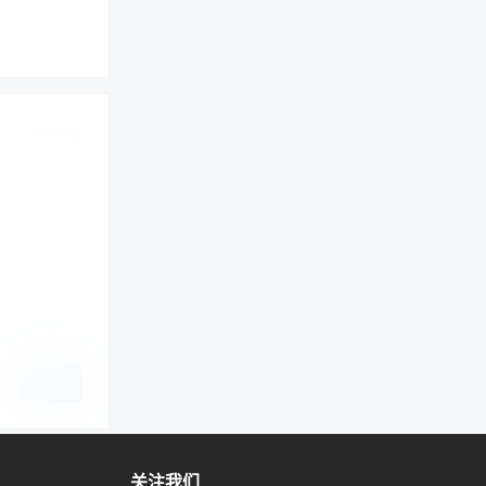
“T” 的来
确认修改
“诸葛亮”）
提交
关注我们