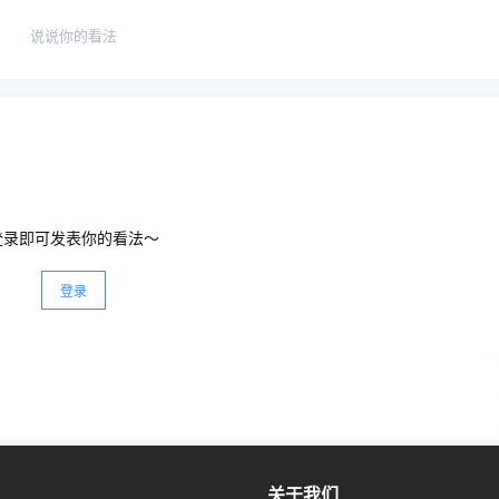
说说你的看法
tention Is All You Need》），彻底改变了这一切，它也是 GPT 中 
tion）。
登录即可发表你的看法～
，看到第 100 页就忘了第 1 页讲什么。
登录
算出第 100 页的某个代词（比如“他”）和第 1 页的哪个名词（比如
关于我们