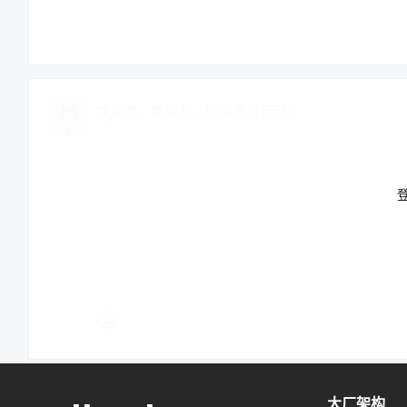
在 2017 年之前，AI 很难理解长文本。
2017 年 Google 提出了 Transformer 架构（论文《At
欢迎您，新朋友，感谢参与互动！
源。
Transformer 的最核心灵魂是 自注意力机制（Self-Atten
还是举一个例子，比如：传统的循环神经网络（RNN）看书
而 Transformer 可以同时把整本书放进脑子里，精准
关联度最高。
并且，还可以进行并行化计算。
由于它可以同时处理一句话、或一篇文章中的所有词。
大厂架构