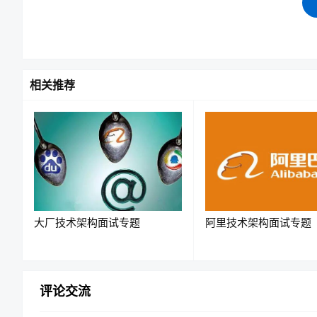
相关推荐
               AI
大模型
│
┌───────────────┼───────────────┐
│
│
│
数据(
Data
)
算力(
Compute
)
模型(
│
│
│
互联网数据
       GPU
集群
Transfor
企业数据
         TPU
集群
Attenti
大厂技术架构面试专题
阿里技术架构面试专题
代码数据
训练框架
MoE
│
│
│
└───────────────┼───────────────┘
│
评论交流
大模型能力