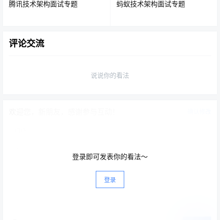
腾讯技术架构面试专题
蚂蚁技术架构面试专题
Java字符串常用方法
评论交流
1.比较字符串
比较一个字符串是否与另外一个字符串相同，这个操作在
说说你的看法
一些程序中经常用到，使用 equals() 来处理两个字符串。
语法格式：
欢迎您，新朋友，感谢参与互动！
确认修改
public
boolean
 equals
(
Object
 anObjec
t
)
登录即可发表你的看法～
登录
具体示例如下：
String
 str1 
=
"mikechen"
;