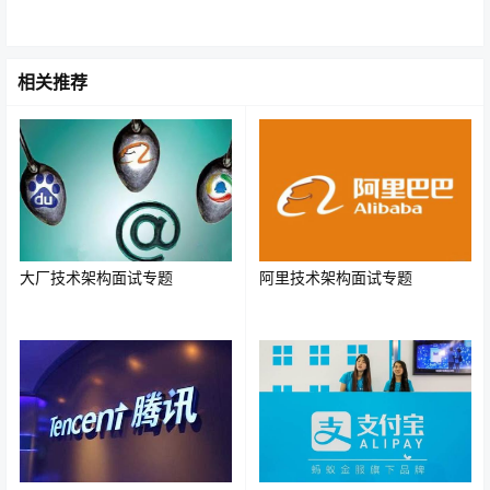
相关推荐
3.字符串拼接
字符串的链接：使用加号连接，从多项式出现字符串的位
置开始后面的被视为字符串并连接。
大厂技术架构面试专题
阿里技术架构面试专题
示例如下：
String
 str1 
=
"mikechen"
;
System
.
out
.
println
(
str1
+
"的互联网架
构"
);