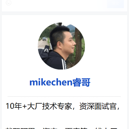
String
 str2 
=
new
String
(
"mikeche
提交
n"
);
String
 str3 
=
"MIKECHEN"
;
System
.
out
.
println
(
str1
.
equals
(
str
2
));
// 输出 true
System
.
out
.
println
(
str1
.
equals
(
str
3
));
// 输出 false
还有一个是 equalsIgnoreCase() ,这个函数不考虑大小写。
示例如下：
String
 str1 
=
"mikechen"
;
String
 str2 
=
"MIKECHEN"
;
System
.
out
.
println
(
str1
.
equalsIgnore
Case
(
str2
));
// 输出 true